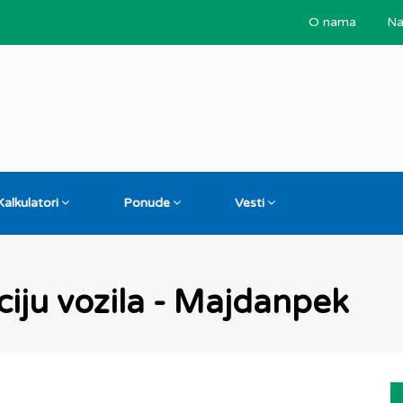
O nama
Na
Kalkulatori
Ponude
Vesti
ciju vozila - Majdanpek