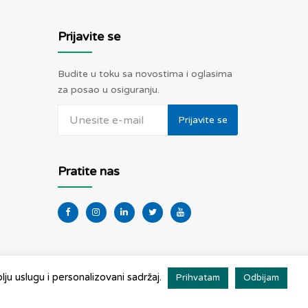
Prijavite se
Budite u toku sa novostima i oglasima
za posao u osiguranju.
Prijavite se
Pratite nas
ju uslugu i personalizovani sadržaj.
Prihvatam
Odbijam