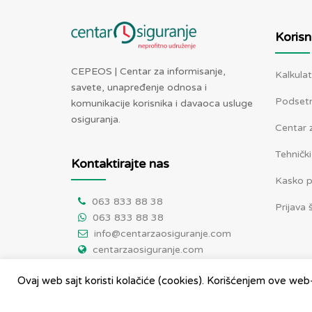
Korisn
CEPEOS | Centar za informisanje,
Kalkulat
savete, unapređenje odnosa i
Podsetni
komunikacije korisnika i davaoca usluge
osiguranja.
Centar z
Tehnički
Kontaktirajte nas
Kasko 
063 833 88 38
Prijava 
063 833 88 38
info@centarzaosiguranje.com
centarzaosiguranje.com
Ovaj web sajt koristi kolačiće (cookies). Korišćenjem ove web-