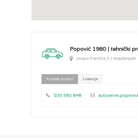
Popović 1980 | tehnički pre
Josipa Pančića 5 | Majdanpek
Kontakt podaci
Lokacije
030 582 848
autoservis.popovi