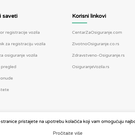
i saveti
Korisni linkovi
or registracije vozila
CentarZaOsiguranje.com
k za registraciju vozila
ZivotnoOsiguranje.co.rs
a osiguranje vozila
Zdravstveno-Osiguranje.rs
 pregled
OsiguranjeVozila.rs
ponude
štete
stranice pristajete na upotrebu kolačića koji vam omogućuju najbol
Pročitajte više