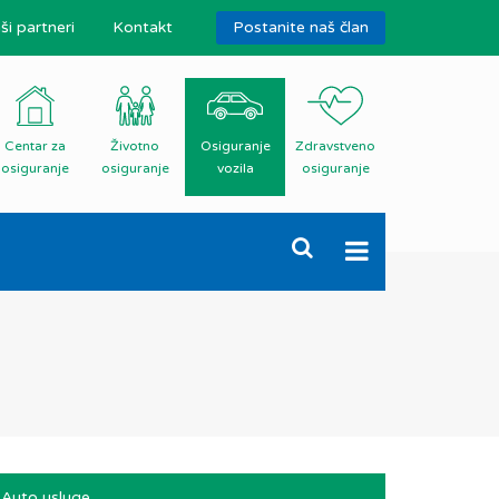
ši partneri
Kontakt
Postanite naš član
Centar za
Životno
Osiguranje
Zdravstveno
osiguranje
osiguranje
vozila
osiguranje
Auto usluge