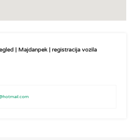
gled | Majdanpek | registracija vozila
c@hotmail.com