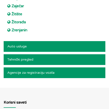
Zaječar
Žitište
Žitorađa
Zrenjanin
Auto usluge
Tehnički pregled
Agencije za registraciju vozila
Korisni saveti