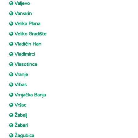
Valjevo
Varvarin
Velika Plana
Veliko Gradište
Vladičin Han
Vladimirci
Vlasotince
Vranje
Vrbas
Vrnjačka Banja
Vršac
Žabalj
Žabari
Žagubica