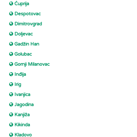
Ćuprija
Despotovac
Dimitrovgrad
Doljevac
Gadžin Han
Golubac
Gornji Milanovac
Inđija
Irig
Ivanjica
Jagodina
Kanjiža
Kikinda
Kladovo