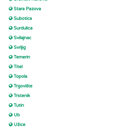
Stara Pazova
Subotica
Surdulica
Svilajnac
Svrljig
Temerin
Titel
Topola
Trgovište
Trstenik
Tutin
Ub
Užice