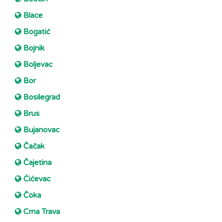
Blace
Bogatić
Bojnik
Boljevac
Bor
Bosilegrad
Brus
Bujanovac
Čačak
Čajetina
Ćićevac
Čoka
Crna Trava