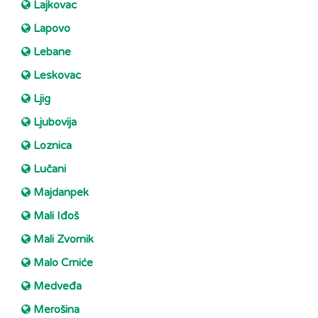
Lajkovac
Lapovo
Lebane
Leskovac
Ljig
Ljubovija
Loznica
Lučani
Majdanpek
Mali Iđoš
Mali Zvornik
Malo Crniće
Medveđa
Merošina