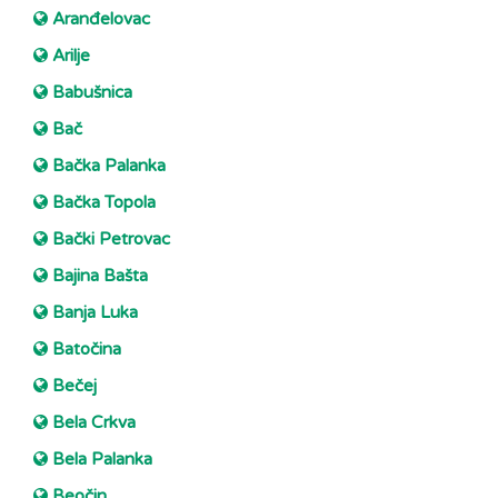
Aranđelovac
Arilje
Babušnica
Bač
Bačka Palanka
Bačka Topola
Bački Petrovac
Bajina Bašta
Banja Luka
Batočina
Bečej
Bela Crkva
Bela Palanka
Beočin