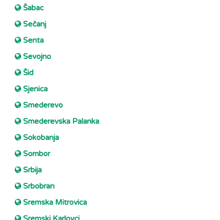
Šabac
Sečanj
Senta
Sevojno
Šid
Sjenica
Smederevo
Smederevska Palanka
Sokobanja
Sombor
Srbija
Srbobran
Sremska Mitrovica
Sremski Karlovci