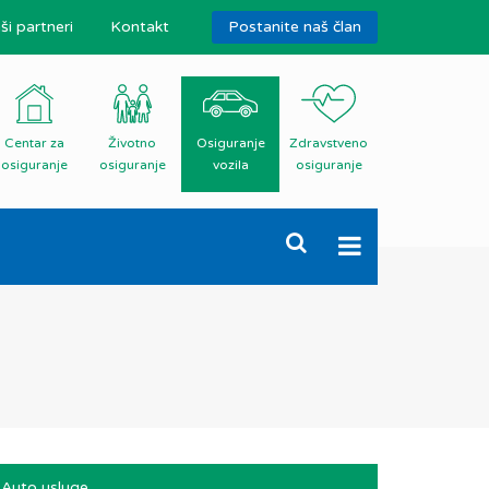
ši partneri
Kontakt
Postanite naš član
Centar za
Životno
Osiguranje
Zdravstveno
osiguranje
osiguranje
vozila
osiguranje
Auto usluge