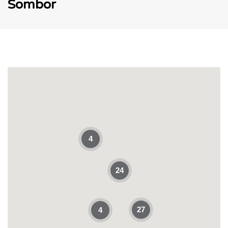
Sombor
4
24
27
4