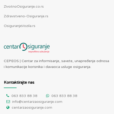
ZivotnoOsiguranje.co.rs
Zdravstveno-Osiguranje.rs
OsiguranjeVozila.rs
CEPEOS | Centar za informisanje, savete, unapređenje odnosa
i komunikacije korisnika i davaoca usluge osiguranja.
Kontaktirajte nas
063 833 88 38
063 833 88 38
info@centarzaosiguranje.com
centarzaosiguranje.com