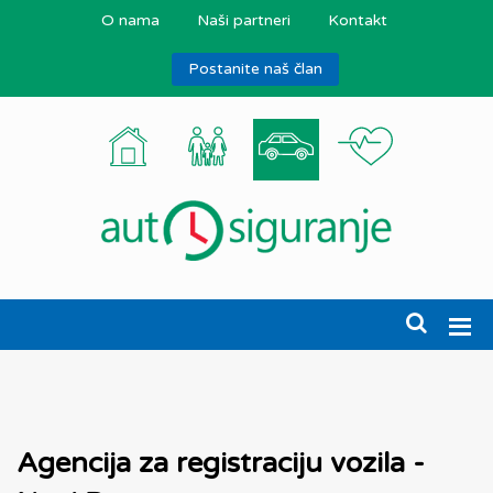
O nama
Naši partneri
Kontakt
Postanite naš član
Agencija za registraciju vozila -