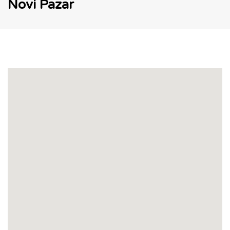
Novi Pazar