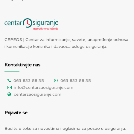
CEPEOS | Centar za informisanje, savete, unapređenje odnosa
i komunikacije korisnika i davaoca usluge osiguranja.
Kontaktirajte nas
063 833 88 38
063 833 88 38
info@centarzaosiguranje.com
centarzaosiguranje.com
Prijavite se
Budite u toku sa novostima i oglasima za posao u osiguranju.