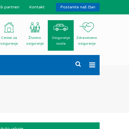
ši partneri
Kontakt
Postanite naš član
Centar za
Životno
Osiguranje
Zdravstveno
osiguranje
osiguranje
vozila
osiguranje
Auto usluge